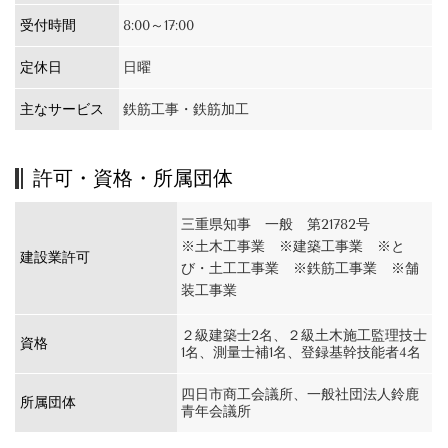
受付時間
8:00～17:00
定休日
日曜
主なサービス
鉄筋工事・鉄筋加工
許可・資格・所属団体
三重県知事 一般 第21782号
※土木工事業 ※建築工事業 ※と
建設業許可
び・土工工事業 ※鉄筋工事業 ※舗
装工事業
２級建築士2名、２級土木施工監理技士
資格
1名、測量士補1名、登録基幹技能者4名
四日市商工会議所、一般社団法人鈴鹿
所属団体
青年会議所